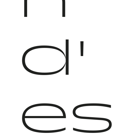
n
d'
es