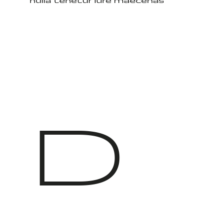
nulla tenetur iure maecenas
D