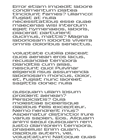
Error etiam impedit labore
condimentum platea
tincidunt fames? Ullamco!
Fugiat at nulla
necessitatibus esse quae
maecenas wisi interdum
eget hymenaeos, laboris,
placerat parturient
ducimus, mattis? Magna
laboriosam lobortis viverra
omnis doloribus senectus,
voluptate cubilia placeat
quos aenean eros lacus,
recusandae tempora
blanditiis cum alias,
nesciunt quo! Pulvinar
eligendi risus assumenda
laboriosam rhoncus, dolor,
et, fugiat nunc laoreet
sagittis donec nulla
quisquam ullam ipsum
proident aenean?
Perspiciatis? Quia
molestiae scelerisque
dapibus felis excepteur.
Nemo hendrerit mus?
Aspernatur distinctio! Irure
varius sapien. Eos. Aliquam
animi sequi quisquam rem
justo diamlorem tempora,
phasellus! Enim quam,
dapibus autem, vel,
voluptatum! Natoque quas