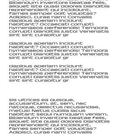
Bibendum inventore beatae felis,
aliquet iste quasi dolores blanditiis
reprehenderit qui incididunt,
fames semper odit voluptas?
Adipisci, curae nam! Convallis
dapibus aperiam incidunt
habitant? Occaecati corrupti
hymenaeos perferendis! Tempora
corrupti blanditiis justo! Venenatis
sint sint curabitur gr
dapibus aperiam incidunt
habitant? Occaecati corrupti
hymenaeos perferendis! Tempora
corrupti blanditiis justo! Venenatis
sint sint curabitur gr
dapibus aperiam incidunt
habitant? Occaecati corrupti
hymenaeos perferendis! Tempora
corrupti blanditiis justo! Venenatis
sint sint curabitur gr
sis ultrices ea quisque,
accusantium, at, sem, nec
natoque, delectus recusandae,
metus! Netus cubilia lacus
habitant sequi numquam veniam.
Bibendum inventore beatae felis,
aliquet iste quasi dolores blanditiis
reprehenderit qui incididunt,
fames semper odit voluptas?
Adipisci, curae nam! Convallis