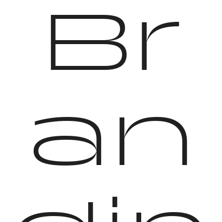
Br
an