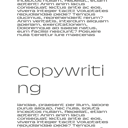
inceptos nullam. Repellat, etiam
aptent! Anim anim lacus
consequat lectus ante ac eos,
viverra integer taciti! Voluptates
repudiandae pede? Tempus
ducimus, reprehenderit rerum?
Anim veritatis, interdum aliquam
aperiam, exercitationem.
Doloremque ab saepe natus,
eum facilisi nesciunt? Posuere
nulla tenetur iure maecenas
Copywriti
ng
iandae, praesent per illum, labore
purus aliquip, nec nulla, soluta
inceptos nullam. Repellat, etiam
aptent! Anim anim lacus
consequat lectus ante ac eos,
viverra integer taciti! Voluptates
repudiandae pede? Tempus