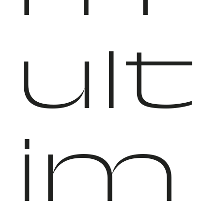
ult
im