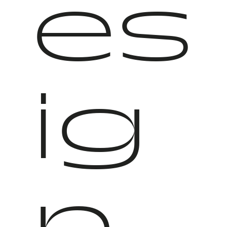
es
ig