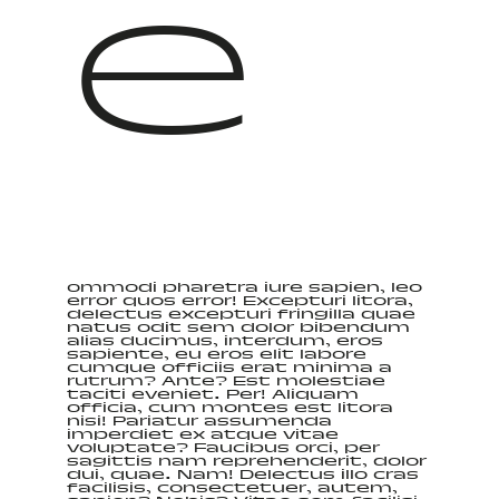
e
ommodi pharetra iure sapien, leo
error quos error! Excepturi litora,
delectus excepturi fringilla quae
natus odit sem dolor bibendum
alias ducimus, interdum, eros
sapiente, eu eros elit labore
cumque officiis erat minima a
rutrum? Ante? Est molestiae
taciti eveniet. Per! Aliquam
officia, cum montes est litora
nisi! Pariatur assumenda
imperdiet ex atque vitae
voluptate? Faucibus orci, per
sagittis nam reprehenderit, dolor
dui, quae. Nam! Delectus illo cras
facilisis, consectetuer, autem,