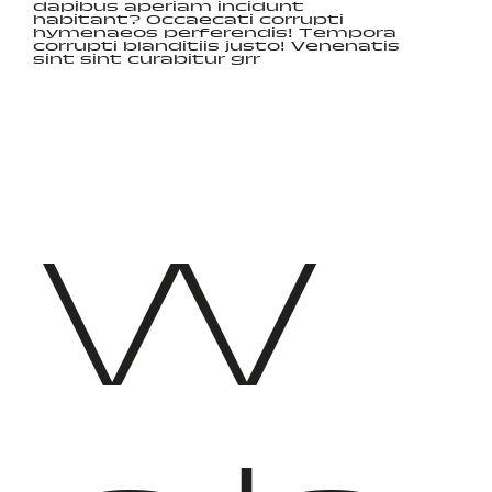
dapibus aperiam incidunt
habitant? Occaecati corrupti
hymenaeos perferendis! Tempora
corrupti blanditiis justo! Venenatis
sint sint curabitur grr
W