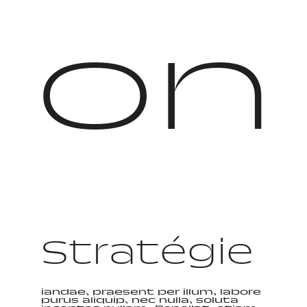
on
Stratégie
iandae, praesent per illum, labore
purus aliquip, nec nulla, soluta