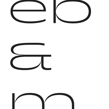
eb
&
m