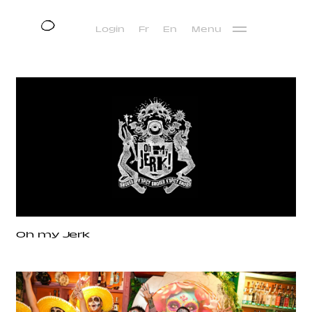
Login
Fr
En
Menu
Oh my Jerk