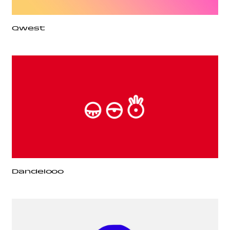
Qwest
Dandelooo