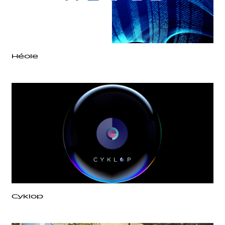
Héole
Cyklop