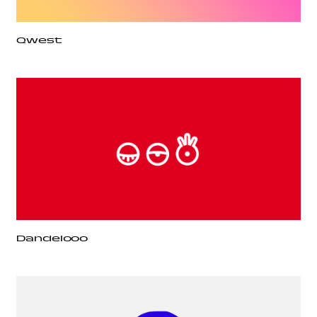
Qwest
Dandelooo