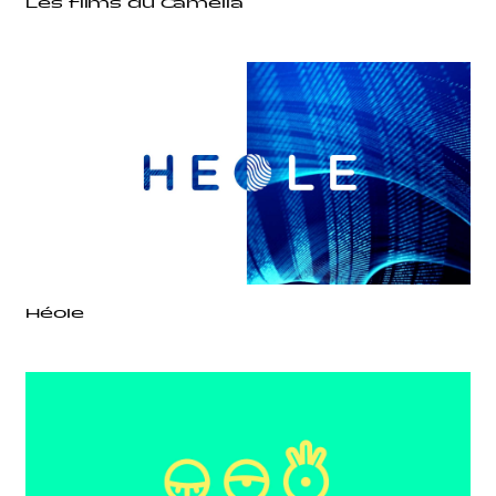
Les films du Camélia
Héole