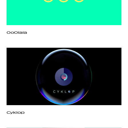
OoOlala
Cyklop